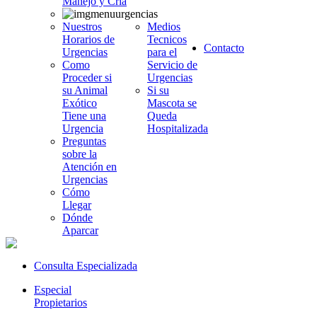
Manejo y Cria
Nuestros
Medios
Horarios de
Tecnicos
Contacto
Urgencias
para el
Como
Servicio de
Proceder si
Urgencias
su Animal
Si su
Exótico
Mascota se
Tiene una
Queda
Urgencia
Hospitalizada
Preguntas
sobre la
Atención en
Urgencias
Cómo
Llegar
Dónde
Aparcar
Consulta Especializada
Especial
Propietarios