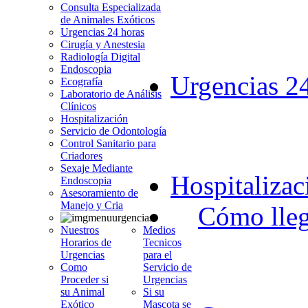
Consulta Especializada
de Animales Exóticos
Urgencias 24 horas
Cirugía y Anestesia
Radiología Digital
Endoscopia
Urgencias 2
Ecografía
Laboratorio de Análisis
Clínicos
Hospitalización
Servicio de Odontología
Control Sanitario para
Criadores
Sexaje Mediante
Hospitalizac
Endoscopia
Asesoramiento de
Manejo y Cria
Cómo lleg
Nuestros
Medios
Horarios de
Tecnicos
Urgencias
para el
Como
Servicio de
Proceder si
Urgencias
su Animal
Si su
Exótico
Mascota se