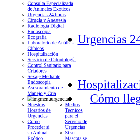
Consulta Especializada
de Animales Exóticos
Urgencias 24 horas
Cirugía y Anestesia
Radiología Digital
Endoscopia
Urgencias 2
Ecografía
Laboratorio de Análisis
Clínicos
Hospitalización
Servicio de Odontología
Control Sanitario para
Criadores
Sexaje Mediante
Hospitalizac
Endoscopia
Asesoramiento de
Manejo y Cria
Cómo lleg
Nuestros
Medios
Horarios de
Tecnicos
Urgencias
para el
Como
Servicio de
Proceder si
Urgencias
su Animal
Si su
Exótico
Mascota se